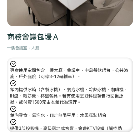
Slide 2 of 5.
商務會議包場Ａ
一樓會議室、大廳
專案使用空間包含一樓大廳、會議室、中島餐飲吧台、公共浴
廁、戶外庭院（可停8-12輛轎車）。
館內提供冰箱（含製冰機）、氣泡水機、冷熱水機、咖啡機、
IH爐、鬆餅機、杯盤餐具。若有使用烹飪料理請自行回復原
狀，或付費1500元由本館代為清理。
館內零食、氣泡水、咖啡無限享用；水果糕點組合
提供3部投影機、高級落地式音響、金嗓KTV設備（觸控點
歌、最新歌曲）、Apple TV、智慧電視盒、白板