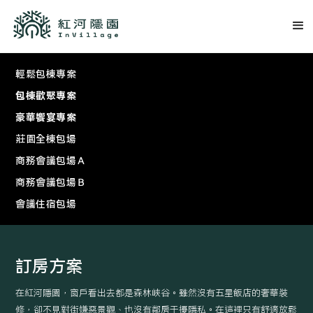
輕鬆包棟專案
包棟歡聚專案
豪華饗宴專案
莊園全棟包場
商務會議包場Ａ
商務會議包場Ｂ
會議住宿包場
訂房方案
在紅河隱園，窗戶看出去都是森林峽谷。雖然沒有五星飯店的奢華裝
修，卻不見對街嫌惡景觀、也沒有鄰房干擾隱私。在這裡只有舒適放鬆