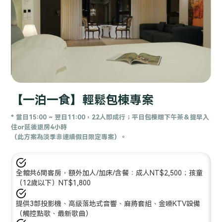
Slide 2 of 5.
【一泊一食】輕鬆包棟專案
* 當日15:00 ~ 翌日11:00，22人即成行；平日包棟贈下午茶＆提早入
住or延後退房4小時
（此方案為淡季非連續假日限定專案）。
全館共6間客房，額外加人/加床/含餐：成人NT$2,500；孩童
（12歲以下）NT$1,800
提供3部投影機、高級落地式音響、麻將套組、金嗓KTV設備
（觸控點歌、最新歌曲）