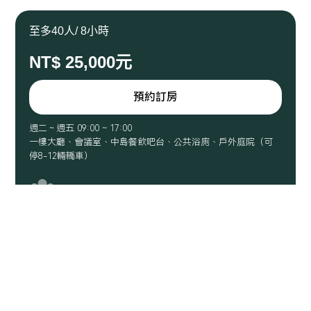
[選購] 室內團體活動：手作擴香體驗、心靈探索工作坊、手沖
至多40人/ 8小時
咖啡入門課程
NT$ 25,000元
[選購] 專車往返接送、周邊景點優惠加購（烏來溫泉、內洞遊
樂區）
預約訂房
為維護會館顧客的權益，全館(包含陽臺) 禁止吸煙，違者加收
NT$3,000客房清潔費用。
週二～週五 09:00 ~ 17:00
一樓大廳、會議室、中島餐飲吧台、公共浴廁、戶外庭院（可
停8-12輛轎車）
大人：20~40 位
入場：09:00
退場：17:00