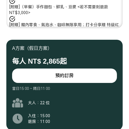
[附贈]（早餐）手作麵包、鮮乳、豆漿 <若不需要則退款
NT$3,000>
[附贈] 館內零食、氣泡水、咖啡無限享用；打卡分享贈 特級紅
酒or威士忌
[選購] 優惠加購 - BBQ自助烤肉組 or 豐富臺菜套餐組合
A方案（假日方案）
[選購] 優惠加購 - 烏來雲頂露天溫泉體驗（含接送）或 內洞遊
每人 NT$ 2,865起
樂區套票（含接送）
客房內備有室內拖鞋、浴巾、毛巾、沐浴乳、洗髮精、吹風
預約訂房
機、踏墊、電熱水壺、玻璃水壺、茶杯。因應環保政策，一次
性牙刷、牙膏、浴帽、梳子不主動提供，若需要請事先告知。
當日15:00 ~ 隔日11:00
大人：22 位
入住：15:00
退房：11:00