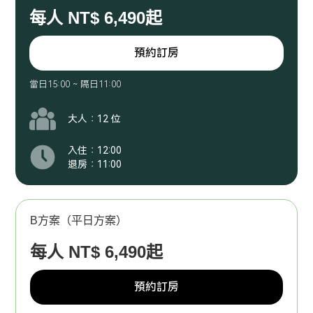
[附贈] 烏來雲頂露天溫泉體驗（含接送）或 內洞遊樂區套票
每人 NT$ 6,490起
（含接送）
客房內備有室內拖鞋、浴巾、毛巾、沐浴乳、洗髮精、吹風
預約訂房
機、踏墊、電熱水壺、玻璃水壺、茶杯。因應環保政策，一次
性牙刷、牙膏、浴帽、梳子不主動提供，若需要請事先告知。
當日15:00 ~ 隔日11:00
大人：12 位
入住：12:00
退房：11:00
B方案（平日方案）
每人 NT$ 6,490起
預約訂房