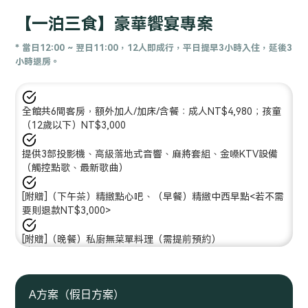
Slide 2 of 5.
【一泊三食】豪華饗宴專案
* 當日12:00 ~ 翌日11:00，12人即成行，平日提早3小時入住，延後3
小時退房。
全館共6間客房，額外加人/加床/含餐：成人NT$4,980；孩童
（12歲以下）NT$3,000
提供3部投影機、高級落地式音響、麻將套組、金嗓KTV設備
（觸控點歌、最新歌曲）
[附贈]（下午茶）精緻點心吧、（早餐）精緻中西早點<若不需
要則退款NT$3,000>
[附贈]（晚餐）私廚無菜單料理（需提前預約）
[附贈] 館內零食、氣泡水、咖啡無限享用；入住即贈 特級紅酒
or威士忌
A方案（假日方案）