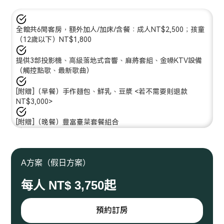
全館共6間客房，額外加人/加床/含餐：成人NT$2,500；孩童
（12歲以下）NT$1,800
提供3部投影機、高級落地式音響、麻將套組、金嗓KTV設備
（觸控點歌、最新歌曲）
[附贈]（早餐）手作麵包、鮮乳、豆漿 <若不需要則退款
NT$3,000>
[附贈]（晚餐）豐富臺菜套餐組合
[附贈] 館內零食、氣泡水、咖啡無限享用
A方案（假日方案）
客房內備有室內拖鞋、浴巾、毛巾、沐浴乳、洗髮精、吹風
每人 NT$ 3,750起
機、踏墊、電熱水壺、玻璃水壺、茶杯。因應環保政策，一次
性牙刷、牙膏、浴帽、梳子不主動提供，若需要請事先告知。
預約訂房